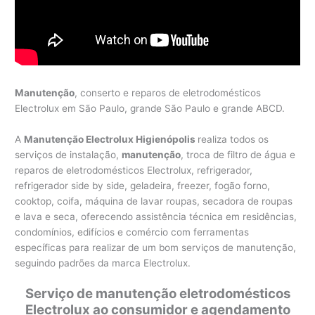
Manutenção
, conserto e reparos de eletrodomésticos
Electrolux em São Paulo, grande São Paulo e grande ABCD.
A
Manutenção Electrolux Higienópolis
realiza todos os
serviços de instalação,
manutenção
, troca de filtro de água e
reparos de eletrodomésticos Electrolux, refrigerador,
refrigerador side by side, geladeira, freezer, fogão forno,
cooktop, coifa, máquina de lavar roupas, secadora de roupas
e lava e seca, oferecendo assistência técnica em residências,
condomínios, edifícios e comércio com ferramentas
específicas para realizar de um bom serviços de manutenção,
seguindo padrões da marca Electrolux.
Serviço de manutenção eletrodomésticos
Electrolux ao consumidor e agendamento