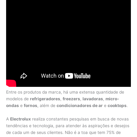
Entre os produtos da marca, há uma extensa quantidade de
modelos de
refrigeradores
,
freezers
,
lavadoras
,
micro-
ondas
e
fornos
, além de
condicionadores de ar
e
cooktops
.
A
Electrolux
realiza constantes pesquisas em busca de novas
tendências e tecnologia, para atender às aspirações e desejos
de cada um de seus clientes. Não é a toa que tem 75% de