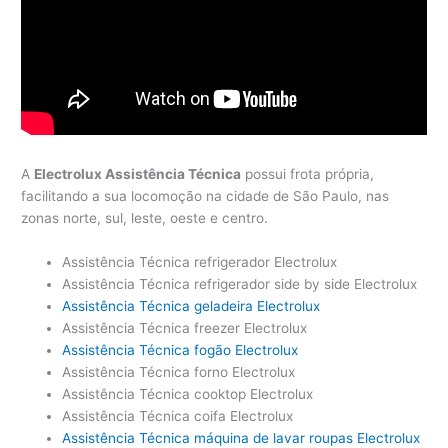
A
Electrolux Assistência Técnica
possui frota própria,
facilitando a sua locomoção na cidade de São Paulo, nas
zonas norte, sul, leste, oeste e centro.
Assistência Técnica refrigerador Electrolux
Assistência Técnica refrigerador side by side Electrolux
Assistência Técnica geladeira Electrolux
Assistência Técnica freezer Electrolux
Assistência Técnica fogão Electrolux
Assistência Técnica forno Electrolux
Assistência Técnica cooktop Electrolux
Assistência Técnica coifa Electrolux
Assistência Técnica máquina de lavar roupas Electrolux