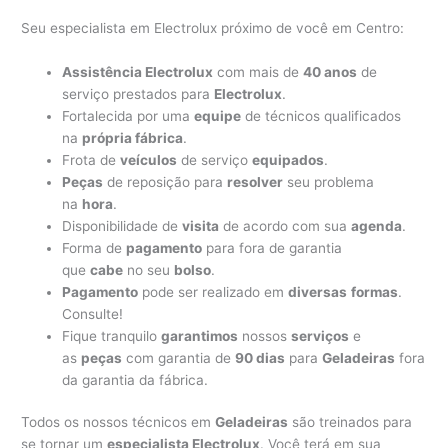
Seu especialista em Electrolux próximo de você em Centro:
Assistência Electrolux
com mais de
40 anos
de
serviço prestados para
Electrolux
.
Fortalecida por uma
equipe
de técnicos qualificados
na
própria fábrica
.
Frota de
veículos
de serviço
equipados
.
Peças
de reposição para
resolver
seu problema
na
hora
.
Disponibilidade de
visita
de acordo com sua
agenda
.
Forma de
pagamento
para fora de garantia
que
cabe
no seu
bolso
.
Pagamento
pode ser realizado em
diversas
formas
.
Consulte!
Fique tranquilo
garantimos
nossos
serviços
e
as
peças
com garantia de
90 dias
para
Geladeiras
fora
da garantia da fábrica.
Todos os nossos técnicos em
Geladeiras
são treinados para
se tornar um
especialista Electrolux
. Você terá em sua