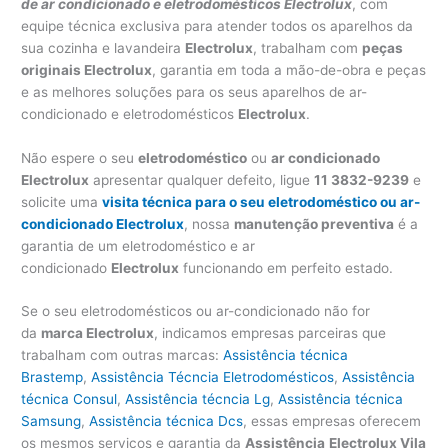
de ar condicionado e eletrodomésticos Electrolux
, com
equipe técnica exclusiva para atender todos os aparelhos da
sua cozinha e lavandeira
Electrolux
, trabalham com
peças
originais Electrolux
, garantia em toda a mão-de-obra e peças
e as melhores soluções para os seus aparelhos de ar-
condicionado e eletrodomésticos
Electrolux
.
Não espere o seu
eletrodoméstico
ou
ar condicionado
Electrolux
apresentar qualquer defeito, ligue
11 3832-9239
e
solicite uma
visita técnica para o seu eletrodoméstico ou ar-
condicionado Electrolux
, nossa
manutenção preventiva
é a
garantia de um eletrodoméstico e ar
condicionado
Electrolux
funcionando em perfeito estado.
Se o seu eletrodomésticos ou ar-condicionado não for
da
marca Electrolux
, indicamos empresas parceiras que
trabalham com outras marcas:
Assistência técnica
Brastemp
,
Assistência Técncia Eletrodomésticos
,
Assistência
técnica Consul
,
Assistência técncia Lg
,
Assistência técnica
Samsung
,
Assistência técnica Dcs
, essas empresas oferecem
os mesmos serviços e garantia da
Assistência
Electrolux Vila