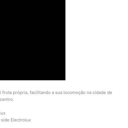
 frota própria, facilitando a sua locomoção na cidade de
 centro.
lux
 side Electrolux