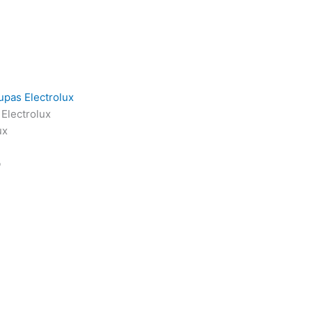
upas Electrolux
Electrolux
ux
o