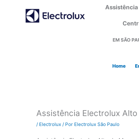
Ir
Assistência
para
o
Centr
conteúdo
EM SÃO PA
Home
E
Assistência Electrolux Alt
/
Electrolux
/ Por
Electrolux São Paulo